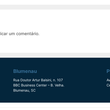
icar um comentário.
Blumenau
P
Rua Doutor Artur Balsini, n. 107
Av
BBC Business Center – B. Velha.
C
Blumenau, SC