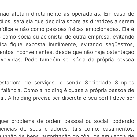
s não afetam diretamente as operadoras. Em caso de
lios, será ela que decidirá sobre as diretrizes a serem
rídica e não como pessoas físicas emocionadas. Ela é
do como sócia ou acionista de outra empresa, evitando
ca fique exposta inutilmente, evitando seqüestros,
entos inconvenientes, desde que não haja ostentação
nvolvidas. Pode também ser sócia da própria pessoa
stadora de serviços, e sendo Sociedade Simples
e falência. Como a holding é quase a própria pessoa de
al. A holding precisa ser discreta e seu perfil deve ser
uer problema de ordem pessoal ou social, podendo
ências de seus criadores, tais como: casamentos,
munhão de bens, autorização do cônjuge em venda de