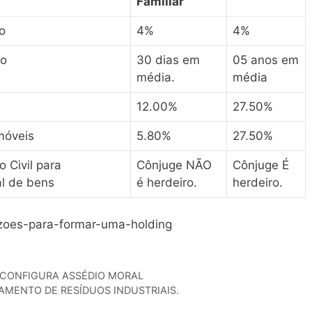
Familiar
o
4%
4%
do
30 dias em
05 anos em
média.
média
12.00%
27.50%
móveis
5.80%
27.50%
 Civil para
Cônjuge NÃO
Cônjuge É
l de bens
é herdeiro.
herdeiro.
razoes-para-formar-uma-holding
 CONFIGURA ASSÉDIO MORAL
TAMENTO DE RESÍDUOS INDUSTRIAIS.